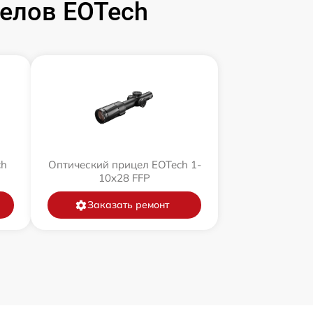
елов EOTech
ch
Оптический прицел EOTech 1-
10x28 FFP
Заказать ремонт