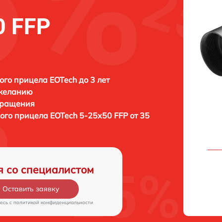
0 FFP
ого прицела EOTech до 3 лет
 желанию
бращения
кого прицела
EOTech 5-25x50 FFP от 35
я со специалистом
Оставить заявку
есь c
политикой конфиденциальности