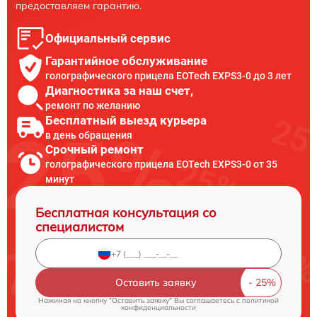
предоставляем гарантию.
Официальный сервис
Гарантийное обслуживание
голографического прицела EOTech EXPS3-0 до 3 лет
Диагностика за наш счет,
ремонт по желанию
Бесплатный выезд курьера
в день обращения
Срочный ремонт
голографического прицела EOTech EXPS3-0 от 35
минут
Бесплатная консультация со
специалистом
Оставить заявку
Нажимая на кнопку "Оставить заявку" Вы соглашаетесь c
политикой
конфиденциальности